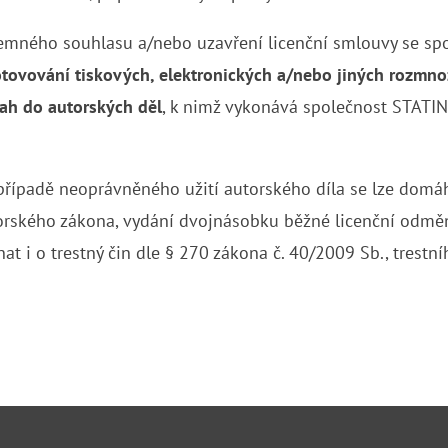
emného souhlasu a/nebo uzavření licenční smlouvy se sp
tovování tiskových, elektronických a/nebo jiných rozmno
ásah do autorských děl
, k nimž vykonává společnost STATIN
případě neoprávněného užití autorského díla se lze domá
torského zákona, vydání dvojnásobku běžné licenční odměn
at i o trestný čin dle § 270 zákona č. 40/2009 Sb., trestn