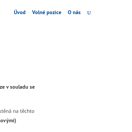
Úvod
Volné pozice
O nás
uze v souladu se
ístěná na těchto
kovými)