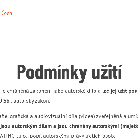
Podmínky užití
 je chráněná zákonem jako autorské dílo a
lze jej užít po
0 Sb
., autorský zákon.
afie, grafická a audiovizuální díla (videa) zveřejněná a um
h
jsou autorským dílem a jsou chráněny autorskými (majet
ATING s.r.o., popř. autorskými právy třetích osob.