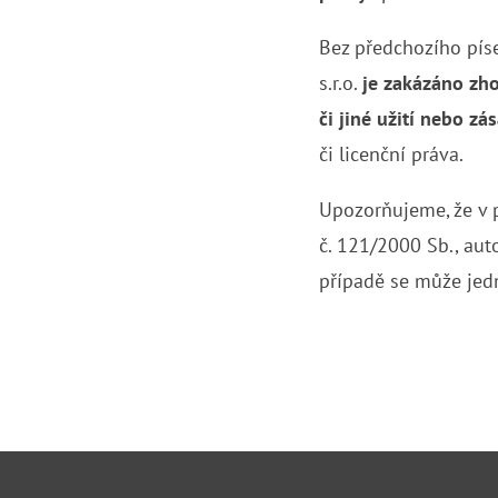
Bez předchozího pís
s.r.o.
je zakázáno zho
či jiné užití nebo z
či licenční práva.
Upozorňujeme, že v 
č. 121/2000 Sb., au
případě se může jedn