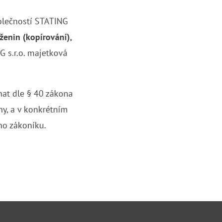
olečností STATING
ženin (kopírování),
G s.r.o. majetková
hat dle § 40 zákona
y, a v konkrétním
ího zákoníku.